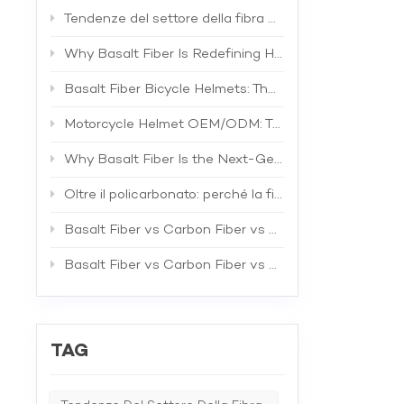
speciali
un'esper
Tendenze del settore della fibra di basalto: guidare la prossima generazione di compositi ad alte prestazioni
eccezion
possiam
Why Basalt Fiber Is Redefining Helmet Shell Materials
l'eccell
per sape
Basalt Fiber Bicycle Helmets: The Future of Lightweight Protection
Motorcycle Helmet OEM/ODM: The Complete B2B Guide to Private Label Manufacturing and Supplier Selection
Why Basalt Fiber Is the Next-Generation Material for Bicycle Helmets
Oltre il policarbonato: perché la fibra di basalto è il materiale superiore per i gusci dei caschi da bicicletta
Basalt Fiber vs Carbon Fiber vs Fiberglass: The Best Material for Bicycle Helmets
Basalt Fiber vs Carbon Fiber vs Fiberglass: A Comprehensive Technical Comparison for Industrial Applications
TAG