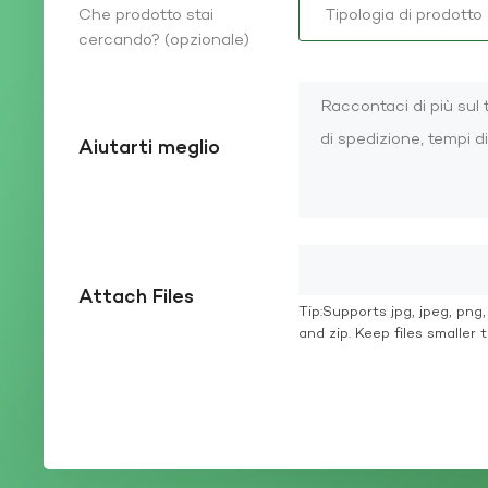
Che prodotto stai
cercando? (opzionale)
Aiutarti meglio
Attach Files
Tip:Supports jpg, jpeg, png, g
and zip. Keep files smaller