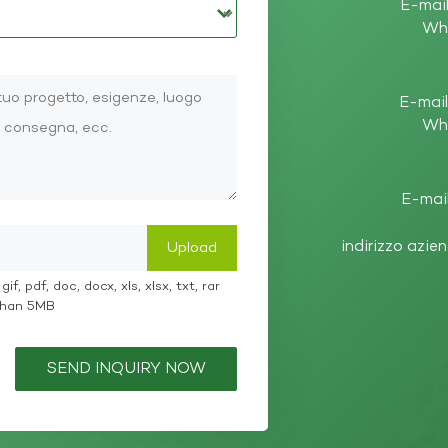
E-mail
Wh
E-mail
Wh
E-mail
indirizzo azie
if, pdf, doc, docx, xls, xlsx, txt, rar
 than 5MB
SEND INQUIRY NOW