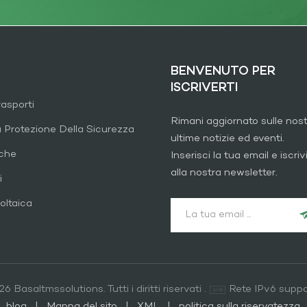
BENVENUTO PER
ISCRIVERTI
rasporti
Rimani aggiornato sulle nos
a Protezione Della Sicurezza
ultime notizie ed eventi.
iche
Inserisci la tua email e iscrivi
alla nostra newsletter.
i
oltaica
6 Basaltmssolutions. Tutti i diritti riservati .
Rete IPv6 suppo
blog
|
Mappa del sito
|
XML
|
politica sulla riservatezza