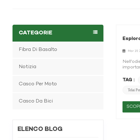
CATEGORIE
Esplora
Fibra Di Basalto
Mar 19,
Nell'odi
Notizia
importan
massima 
material
TAG :
Casco Per Moto
ogni cic
e specif
Telai Pe
soluzion
Casco Da Bici
eccezion
durata, 
SCOPR
principa
proprie
produzio
ELENCO BLOG
eccellon
stili di