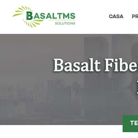
CASA
P
TE