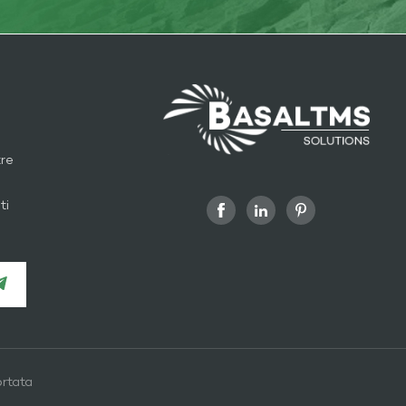
tre
ti
rtata