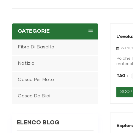
CATEGORIE
L'evolu
Fibra Di Basalto
Oct 31, 
Poiché l
Notizia
material
un compo
anni, i 
TAG :
Casco Per Moto
dell'acc
Era faci
elettric
SCOPR
Casco Da Bici
Questa s
nell'evo
in allum
smorzame
ad alte 
ELENCO BLOG
rivoluzi
Esplora
direzion