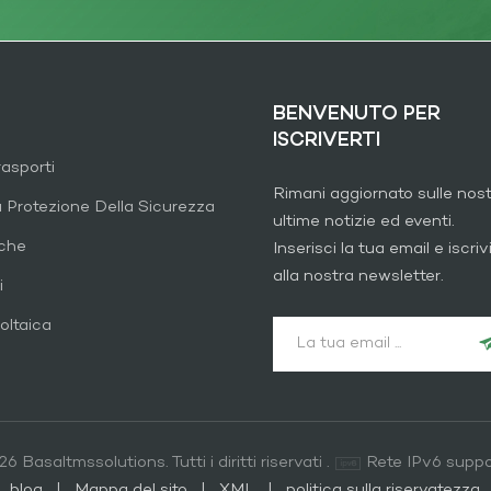
BENVENUTO PER
ISCRIVERTI
rasporti
Rimani aggiornato sulle nos
a Protezione Della Sicurezza
ultime notizie ed eventi.
iche
Inserisci la tua email e iscrivi
alla nostra newsletter.
i
oltaica
6 Basaltmssolutions. Tutti i diritti riservati .
Rete IPv6 suppo
blog
|
Mappa del sito
|
XML
|
politica sulla riservatezza