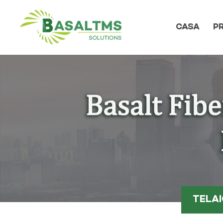
CASA
P
TELAI