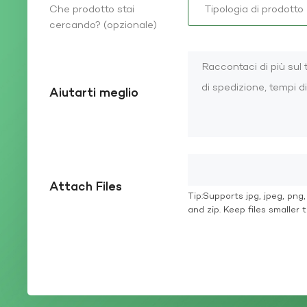
Che prodotto stai
cercando? (opzionale)
Aiutarti meglio
Attach Files
Tip:Supports jpg, jpeg, png, g
and zip. Keep files smaller