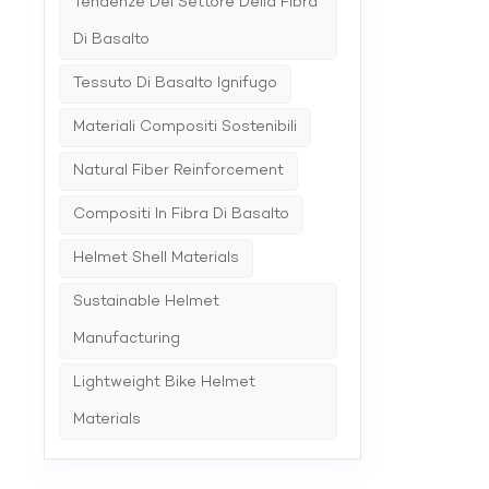
Tendenze Del Settore Della Fibra
prestazi
semplici
Di Basalto
comfort 
Tessuto Di Basalto Ignifugo
Materiali Compositi Sostenibili
Natural Fiber Reinforcement
Compositi In Fibra Di Basalto
Helmet Shell Materials
Sustainable Helmet
Manufacturing
Lightweight Bike Helmet
Materials