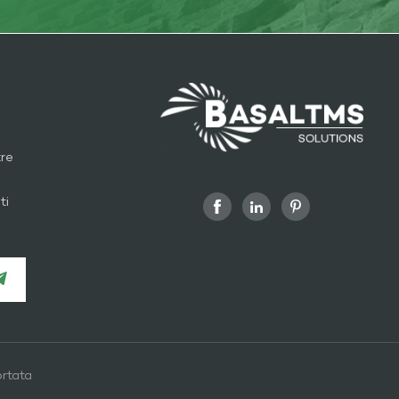
tre
ti
rtata