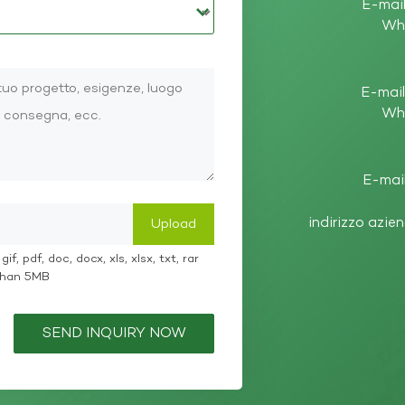
E-mail
Wh
E-mail
Wh
E-mail
indirizzo azie
if, pdf, doc, docx, xls, xlsx, txt, rar
 than 5MB
SEND INQUIRY NOW