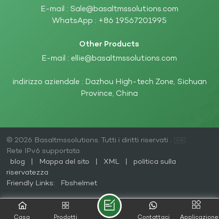
E-mail :
Sale@basaltmssolutions.com
WhatsApp :
+86 19567201995
Other Products
E-mail :
ellie@basaltmssolutions.com
indirizzo aziendale : Dazhou High-tech Zone, Sichuan
Province, China
© 2026 Basaltmssolutions. Tutti i diritti riservati .
Rete IPv6 supportata
blog
|
Mappa del sito
|
XML
|
politica sulla
riservatezza
Friendly Links:
Fbshelmet
Casa
Prodotti
Contattaci
Applicazione