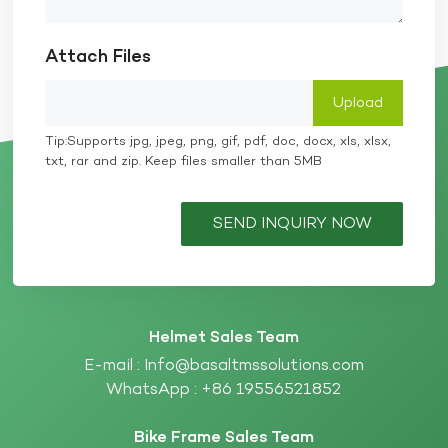
Attach Files
Tip:Supports jpg, jpeg, png, gif, pdf, doc, docx, xls, xlsx,
txt, rar and zip. Keep files smaller than 5MB
SEND INQUIRY NOW
Helmet Sales Team
E-mail :
Info@basaltmssolutions.com
WhatsApp :
+86 19556521852
Bike Frame Sales Team