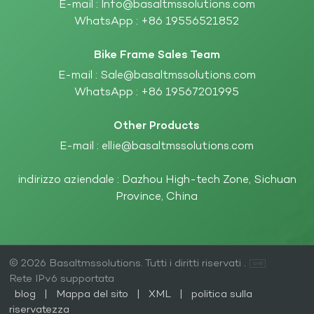
E-mail :
Info@basaltmssolutions.com
WhatsApp :
+86 19556521852
Bike Frame Sales Team
E-mail :
Sale@basaltmssolutions.com
WhatsApp :
+86 19567201995
Other Products
E-mail :
ellie@basaltmssolutions.com
indirizzo aziendale : Dazhou High-tech Zone, Sichuan
Province, China
© 2026 Basaltmssolutions. Tutti i diritti riservati .
Rete IPv6 supportata
blog
|
Mappa del sito
|
XML
|
politica sulla
riservatezza