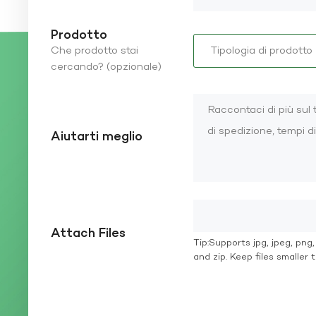
Prodotto
Che prodotto stai
cercando? (opzionale)
Aiutarti meglio
Attach Files
Tip:Supports jpg, jpeg, png, g
and zip. Keep files smaller