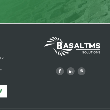
tre
ti