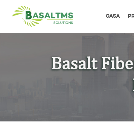
CASA
P