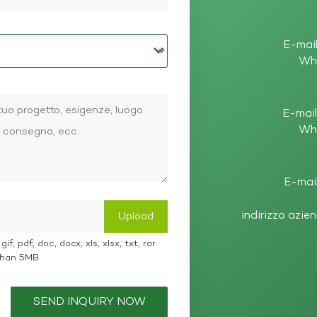
E-mail
Wh
E-mail
Wh
E-mail
indirizzo azie
if, pdf, doc, docx, xls, xlsx, txt, rar
 than 5MB
SEND INQUIRY NOW