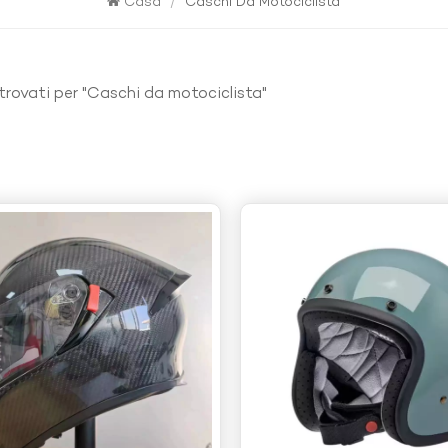
Casa
/
Caschi Da Motociclista
i trovati per "Caschi da motociclista"