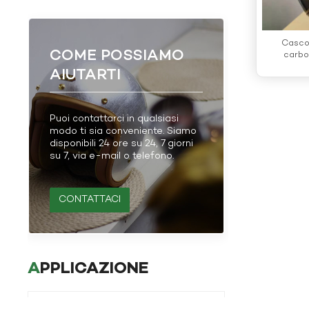
Casco 
COME POSSIAMO
carbo
AIUTARTI
Puoi contattarci in qualsiasi
modo ti sia conveniente. Siamo
disponibili 24 ore su 24, 7 giorni
su 7, via e-mail o telefono.
CONTATTACI
APPLICAZIONE
Applicazione della