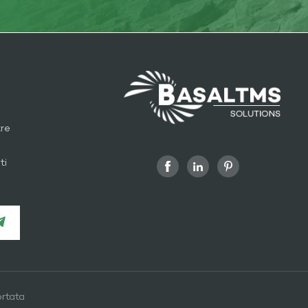
tre
ti
rtata