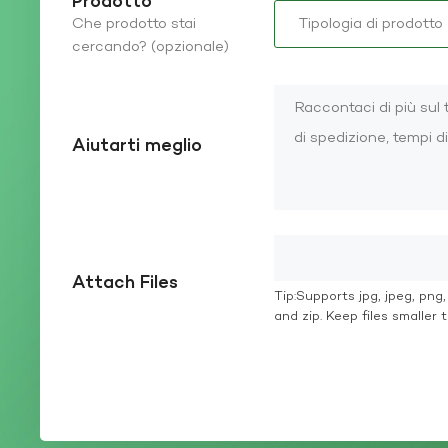
Prodotto
Che prodotto stai
cercando? (opzionale)
Aiutarti meglio
Attach Files
Tip:Supports jpg, jpeg, png, g
and zip. Keep files smaller