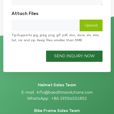
Attach Files
Tip:Supports jpg, jpeg, png, gif, pdf, doc, docx, xls, xlsx,
txt, rar and zip. Keep files smaller than 5MB
SEND INQUIRY NOW
Helmet Sales Team
E-mail :
Info@basaltmssolutions.com
WhatsApp :
+86 19556521852
Bike Frame Sales Team