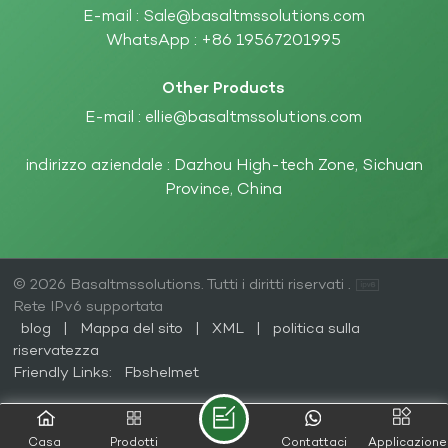
E-mail :
Sale@basaltmssolutions.com
WhatsApp :
+86 19567201995
Other Products
E-mail :
ellie@basaltmssolutions.com
indirizzo aziendale : Dazhou High-tech Zone, Sichuan
Province, China
© 2026 Basaltmssolutions. Tutti i diritti riservati .
Rete IPv6 supportata
blog
|
Mappa del sito
|
XML
|
politica sulla
riservatezza
Friendly Links:
Fbshelmet
Casa
Prodotti
Contattaci
Applicazione