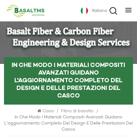
Italiano
IN CHE MODO I MATERIALI COMPOSITI
AVANZATI GUIDANO
L'AGGIORNAMENTO COMPLETO DEL
DESIGN E DELLE PRESTAZIONI DEL
CASCO
Casa
/
Fibra di basalto
/
In Che Modo I Materiali Compositi Avanzati Guidano
L'aggiornamento Completo Del Design E Delle Prestazioni Del
Casco