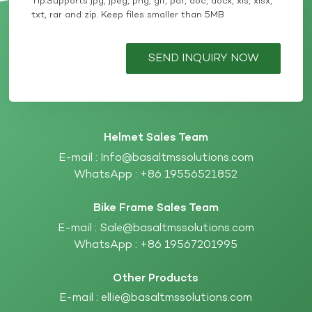
Tip:Supports jpg, jpeg, png, gif, pdf, doc, docx, xls, xlsx,
txt, rar and zip. Keep files smaller than 5MB
SEND INQUIRY NOW
Helmet Sales Team
E-mail :
Info@basaltmssolutions.com
WhatsApp :
+86 19556521852
Bike Frame Sales Team
E-mail :
Sale@basaltmssolutions.com
WhatsApp :
+86 19567201995
Other Products
E-mail :
ellie@basaltmssolutions.com