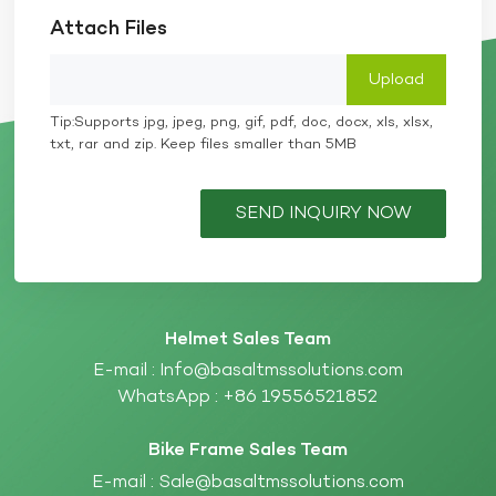
ciclista. In qualità di produttore leader di caschi da
Attach Files
motociclista, Basalt MS Solutions offre caschi moto
su misura opzioni per garantire che ogni ciclista
riceva il casco più adatto. Utilizzando materiali
compositi e tecnologie di produzione avanzati,
forniamo ai clienti prodotti per caschi di alta qualità,
Tip:Supports jpg, jpeg, png, gif, pdf, doc, docx, xls, xlsx,
confortevoli e sicuri.
txt, rar and zip. Keep files smaller than 5MB
SEND INQUIRY NOW
Helmet Sales Team
E-mail :
Info@basaltmssolutions.com
WhatsApp :
+86 19556521852
Bike Frame Sales Team
E-mail :
Sale@basaltmssolutions.com