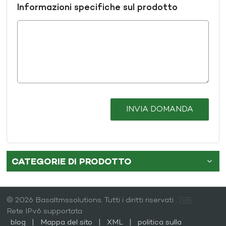
Informazioni specifiche sul prodotto
INVIA DOMANDA
CATEGORIE DI PRODOTTO
© 2026 Basaltmssolutions. Tutti i diritti riservati .
Rete IPv6 supportata
blog
|
Mappa del sito
|
XML
|
politica sulla