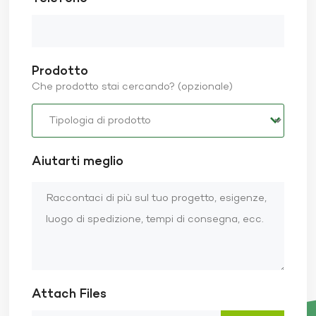
motociclista. Le soluzioni BasaltMS sono a fornitore
di caschi per motociclisti con oltre 20 anni di
esperienza, impegnati a garantire che i nostri caschi
offrano una sicurezza ottimale ogni volta che i nostri
clienti guidano.
Prodotto
Che prodotto stai cercando? (opzionale)
Aiutarti meglio
Attach Files