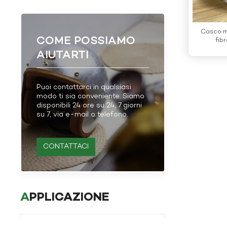
Casco m
COME POSSIAMO
fibr
AIUTARTI
Puoi contattarci in qualsiasi
modo ti sia conveniente. Siamo
disponibili 24 ore su 24, 7 giorni
su 7, via e-mail o telefono.
CONTATTACI
APPLICAZIONE
Applicazione della