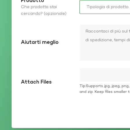
Prodotto
Che prodotto stai
cercando? (opzionale)
Aiutarti meglio
Attach Files
Tip:Supports jpg, jpeg, png, g
and zip. Keep files smaller