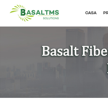
CASA
P