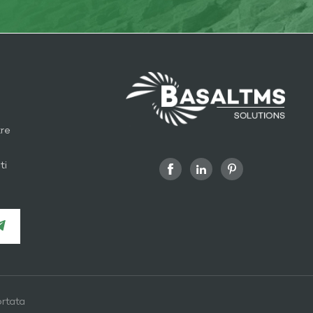
tre
ti
rtata