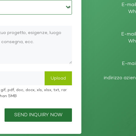
E-mail
Wh
E-mail
Wh
E-mail
indirizzo azie
if, pdf, doc, docx, xls, xlsx, txt, rar
 than 5MB
SEND INQUIRY NOW