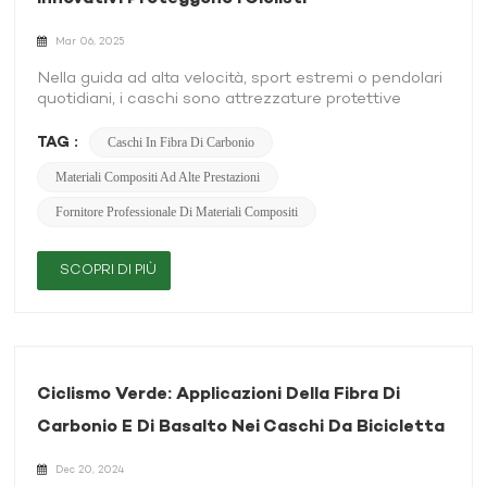
long-term use. Basalt fiber weighs slightly more but
is still much lighter than metals, offering outstanding
Mar 06, 2025
performance for mid-to-high-end sports products,
including highly impact-resistant basalt fiber helmets.
Nella guida ad alta velocità, sport estremi o pendolari
2. Strength and Impact Resistance Carbon fiber has
quotidiani, i caschi sono attrezzature protettive
exceptional rigidity, making it ideal for structural
cruciali per la sicurezza della testa. Con il rapido
components and specialized custom carbon fiber
avanzamento della scienza dei materiali, i caschi
TAG :
Caschi In Fibra Di Carbonio
products where strength-to-weight ratio is critical.
tradizionali in plastica o metallo vengono
Basalt fiber, while not as stiff, excels in impact
Materiali Compositi Ad Alte Prestazioni
gradualmente sostituiti da Materiali compositi ad alte
resistance, making it suitable for protective and
prestazioni. Caschi in fibra di carbonio, grazie alle loro
Fornitore Professionale Di Materiali Compositi
safety gear. 3. Durability and Weather Resistance
eccellenti proprietà fisiche, sono diventate la scelta
Basalt fiber offers superior UV resistance, corrosion
migliore per gli atleti professionisti e gli utenti di
resistance, and thermal stability, making it ideal for
fascia alta. 1. La struttura molecolare della fibra di
SCOPRI DI PIÙ
long-term outdoor use. Carbon fiber provides
carbonio: analisi dei vantaggi protettivi a livello micro
excellent structural stability in precision-engineered
L'unità di base della fibra di carbonio è composta da
products that require maximum strength. 4. Cost
cristalli di atomo di carbonio con diametri di soli 5-10
Considerations Carbon fiber is a premium material
micrometri. Forma una struttura a strati attraverso la
with higher production costs, commonly used in
carbonizzazione ad alta temperatura e la cura della
high-performance custom carbon fiber products.
resina. Questo design molecolare offre in fibra di
Ciclismo Verde: Applicazioni Della Fibra Di
Basalt fiber provides a more cost-effective
carbonio diverse caratteristiche di prestazioni
alternative with great durability and environmental
Carbonio E Di Basalto Nei Caschi Da Bicicletta
essenziali: Rapporto elevato di resistenza-peso: La
benefits. Why High-End Sports Brands Prefer
densità della fibra di carbonio è solo 1,6 g/cm³, circa
Carbon Fiber Leading sports brands prioritize
un quarto di acciaio, ma la sua resistenza alla
Dec 20, 2024
lightweight performance, rigidity, safety, and design