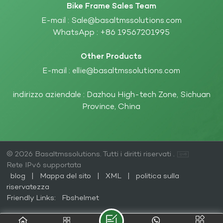
Bike Frame Sales Team
E-mail :
Sale@basaltmssolutions.com
WhatsApp :
+86 19567201995
Other Products
E-mail :
ellie@basaltmssolutions.com
indirizzo aziendale : Dazhou High-tech Zone, Sichuan
Province, China
© 2026 Basaltmssolutions. Tutti i diritti riservati .
Rete IPv6 supportata
blog
|
Mappa del sito
|
XML
|
politica sulla
riservatezza
Friendly Links:
Fbshelmet