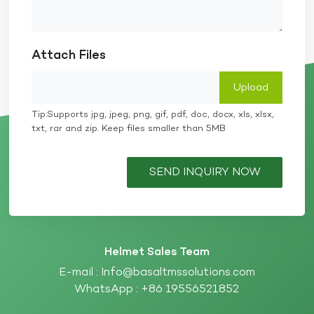
Attach Files
Tip:Supports jpg, jpeg, png, gif, pdf, doc, docx, xls, xlsx,
txt, rar and zip. Keep files smaller than 5MB
SEND INQUIRY NOW
Helmet Sales Team
E-mail :
Info@basaltmssolutions.com
WhatsApp :
+86 19556521852